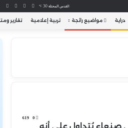
30
X
فيسبوك
يوتيوب
انس
القدس المحتلة
℃
دراية
مواضيع رائجة
تربية إعلامية
تقارير ومت
619
0
 صنعاء يُتداول على أنه