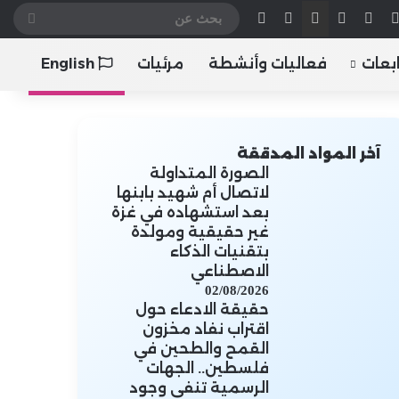
تقرام
تيلقرام
‫TikTok
هاتف
ملخص الموقع RSS
إضافة عمود جانبي
الوضع المظلم
بحث
عن
ابعات
فعاليات وأنشطة
مرئيات
English
آخر المواد المدققة
الصورة المتداولة
لاتصال أم شهيد بابنها
بعد استشهاده في غزة
غير حقيقية ومولدة
بتقنيات الذكاء
الاصطناعي
02/08/2026
حقيقة الادعاء حول
اقتراب نفاد مخزون
القمح والطحين في
فلسطين.. الجهات
الرسمية تنفي وجود