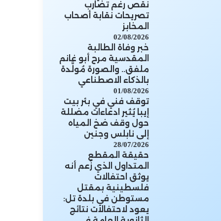
نقص رغم تضارب
تصريحات نقابة أصحاب
المخابز
02/08/2026
خبر وفاة الطالبة
المقدسية مرح أبو غانم
ملفق.. والصورة مُولَّدة
بالذكاء الاصطناعي
01/08/2026
توقف فني في بئر بيت
إيبا يُثير ادعاءات مضللة
حول وقف ضخ المياه
إلى نابلس وجنين
28/07/2026
حقيقة المقطع
المتداول الذي زُعم أنه
يوثق احتفالات
فلسطينية بمقتل
مستوطن في بلدة تل:
يعود لاحتفالات نتائج
الثانوية العامة في