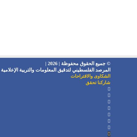
© جميع الحقوق محفوظة | 2026 |
المرصد الفلسطيني لتدقيق المعلومات والتربية الإعلامية
الشكاوى والاقتراحات
شاركنا تحقق
فيسبوك
X
يوتيوب
انستقرام
تيلقرام
‫TikTok
ملخص
هاتف
الموقع