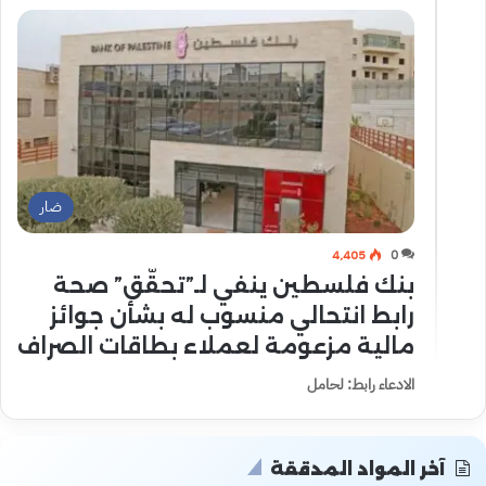
ضار
4٬405
0
بنك فلسطين ينفي لـ”تحقّق” صحة
رابط انتحالي منسوب له بشأن جوائز
مالية مزعومة لعملاء بطاقات الصراف
الادعاء رابط: لحامل
آخر المواد المدققة