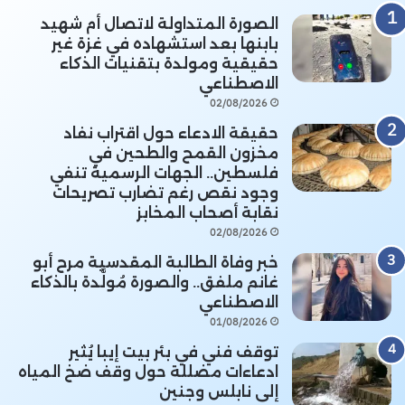
الصورة المتداولة لاتصال أم شهيد
بابنها بعد استشهاده في غزة غير
حقيقية ومولدة بتقنيات الذكاء
الاصطناعي
02/08/2026
حقيقة الادعاء حول اقتراب نفاد
مخزون القمح والطحين في
فلسطين.. الجهات الرسمية تنفي
وجود نقص رغم تضارب تصريحات
نقابة أصحاب المخابز
02/08/2026
خبر وفاة الطالبة المقدسية مرح أبو
غانم ملفق.. والصورة مُولَّدة بالذكاء
الاصطناعي
01/08/2026
توقف فني في بئر بيت إيبا يُثير
ادعاءات مضللة حول وقف ضخ المياه
إلى نابلس وجنين