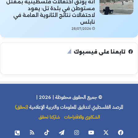
أنه يوثق احتفالات فلسطينية بمقتل
مستوطن في بلدة تل: يعود
لاحتفالات نتائج الثانوية العامة في
نابلس
28/07/2026
تابعنا على فيسبوك
© جميع الحقوق محفوظة | 2026 |
المرصد الفلسطيني لتدقيق المعلومات والتربية الإعلامية
(تحقق)
الشكاوى والاقتراحات
شاركنا تحقق
فيسبوك
X
يوتيوب
انستقرام
تيلقرام
‫TikTok
ملخص
هاتف