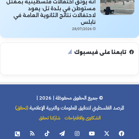
أنه يوثق احتفالات فلسطينية بمقتل
مستوطن في بلدة تل: يعود
لاحتفالات نتائج الثانوية العامة في
نابلس
28/07/2026
تابعنا على فيسبوك
© جميع الحقوق محفوظة | 2026 |
المرصد الفلسطيني لتدقيق المعلومات والتربية الإعلامية
(تحقق)
الشكاوى والاقتراحات
شاركنا تحقق
فيسبوك
X
يوتيوب
انستقرام
تيلقرام
‫TikTok
ملخص
هاتف