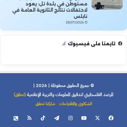
مستوطن في بلدة تل: يعود
لاحتفالات نتائج الثانوية العامة في
نابلس
28/07/2026
تابعنا على فيسبوك
© جميع الحقوق محفوظة | 2026 |
المرصد الفلسطيني لتدقيق المعلومات والتربية الإعلامية
(تحقق)
الشكاوى والاقتراحات
شاركنا تحقق
فيسبوك
X
يوتيوب
انستقرام
تيلقرام
‫TikTok
ملخص
هاتف