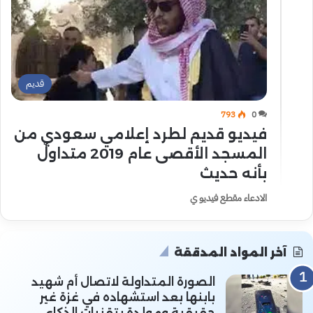
قديم
793
0
فيديو قديم لطرد إعلامي سعودي من
المسجد الأقصى عام 2019 متداولٌ
بأنه حديث
الادعاء مقطع فيديو ي
آخر المواد المدققة
الصورة المتداولة لاتصال أم شهيد
بابنها بعد استشهاده في غزة غير
حقيقية ومولدة بتقنيات الذكاء