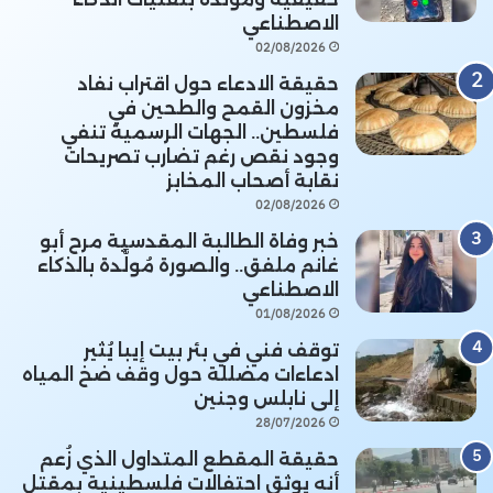
الاصطناعي
02/08/2026
حقيقة الادعاء حول اقتراب نفاد
مخزون القمح والطحين في
فلسطين.. الجهات الرسمية تنفي
وجود نقص رغم تضارب تصريحات
نقابة أصحاب المخابز
02/08/2026
خبر وفاة الطالبة المقدسية مرح أبو
غانم ملفق.. والصورة مُولَّدة بالذكاء
الاصطناعي
01/08/2026
توقف فني في بئر بيت إيبا يُثير
ادعاءات مضللة حول وقف ضخ المياه
إلى نابلس وجنين
28/07/2026
حقيقة المقطع المتداول الذي زُعم
أنه يوثق احتفالات فلسطينية بمقتل