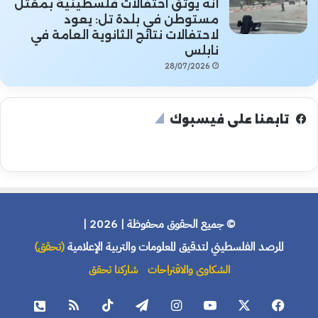
أنه يوثق احتفالات فلسطينية بمقتل
مستوطن في بلدة تل: يعود
لاحتفالات نتائج الثانوية العامة في
نابلس
28/07/2026
تابعنا على فيسبوك
© جميع الحقوق محفوظة | 2026 |
المرصد الفلسطيني لتدقيق المعلومات والتربية الإعلامية
(تحقق)
الشكاوى والاقتراحات
شاركنا تحقق
فيسبوك
X
يوتيوب
انستقرام
تيلقرام
‫TikTok
ملخص
هاتف