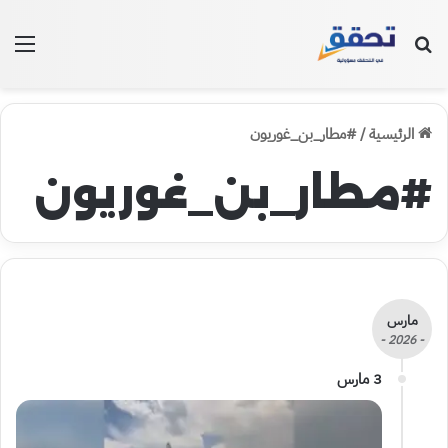
بحث عن
الق
الرئيسية
/
#مطار_بن_غوريون
#مطار_بن_غوريون
مارس
- 2026 -
3 مارس