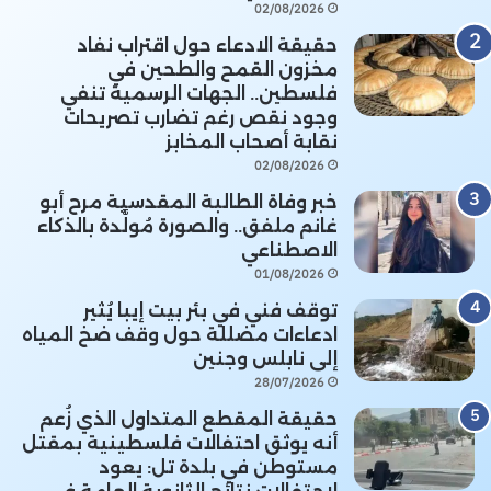
02/08/2026
حقيقة الادعاء حول اقتراب نفاد
مخزون القمح والطحين في
فلسطين.. الجهات الرسمية تنفي
وجود نقص رغم تضارب تصريحات
نقابة أصحاب المخابز
02/08/2026
خبر وفاة الطالبة المقدسية مرح أبو
غانم ملفق.. والصورة مُولَّدة بالذكاء
الاصطناعي
01/08/2026
توقف فني في بئر بيت إيبا يُثير
ادعاءات مضللة حول وقف ضخ المياه
إلى نابلس وجنين
28/07/2026
حقيقة المقطع المتداول الذي زُعم
أنه يوثق احتفالات فلسطينية بمقتل
مستوطن في بلدة تل: يعود