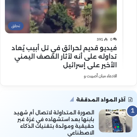
تحقق
391
0
فيديو قديم لحرائق في تل أبيب يُعاد
تداوله على أنه لآثار القصف اليمني
الأخير على إسرائيل
الادعاء مبان أصيبت و
آخر المواد المدققة
الصورة المتداولة لاتصال أم شهيد
بابنها بعد استشهاده في غزة غير
حقيقية ومولدة بتقنيات الذكاء
الاصطناعي