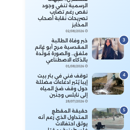
الرسمية تنفي وجود
نقص رغم تضارب
تصريحات نقابة أصحاب
المخابز
02/08/2026
خبر وفاة الطالبة
المقدسية مرح أبو غانم
ملفق.. والصورة مُولَّدة
بالذكاء الاصطناعي
01/08/2026
توقف فني في بئر بيت
إيبا يُثير ادعاءات مضللة
حول وقف ضخ المياه
إلى نابلس وجنين
28/07/2026
حقيقة المقطع
المتداول الذي زُعم أنه
يوثق احتفالات