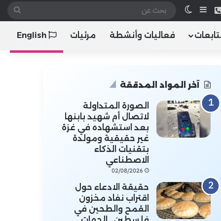
 الموقع RSS
هاتف
إضافة عمود جانبي
الوضع المظلم
بحث
عن
تابعات
فعاليات وأنشطة
مرئيات
English
آخر المواد المدققة
الصورة المتداولة
لاتصال أم شهيد بابنها
بعد استشهاده في غزة
غير حقيقية ومولدة
بتقنيات الذكاء
الاصطناعي
02/08/2026
حقيقة الادعاء حول
اقتراب نفاد مخزون
القمح والطحين في
فلسطين.. الجهات