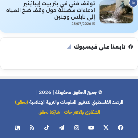
توقف فني في بئر بيت إيبا يُثير
ادعاءات مضللة حول وقف ضخ المياه
إلى نابلس وجنين
28/07/2026
تابعنا على فيسبوك
© جميع الحقوق محفوظة | 2026 |
المرصد الفلسطيني لتدقيق المعلومات والتربية الإعلامية
(تحقق)
الشكاوى والاقتراحات
شاركنا تحقق
فيسبوك
X
يوتيوب
انستقرام
تيلقرام
‫TikTok
ملخص
هاتف