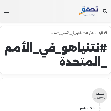
بحث عن
الق
الرئيسية
/
#نتنياهو_في_الأمم_المتحدة
#نتنياهو_في_الأمم
_المتحدة
سبتمبر
- 2025 -
23 سبتمبر