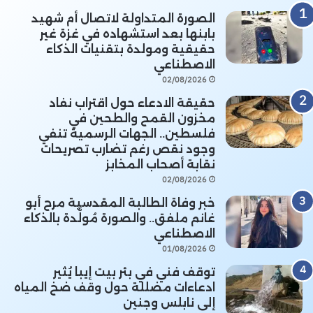
الصورة المتداولة لاتصال أم شهيد
بابنها بعد استشهاده في غزة غير
حقيقية ومولدة بتقنيات الذكاء
الاصطناعي
02/08/2026
حقيقة الادعاء حول اقتراب نفاد
مخزون القمح والطحين في
فلسطين.. الجهات الرسمية تنفي
وجود نقص رغم تضارب تصريحات
نقابة أصحاب المخابز
02/08/2026
خبر وفاة الطالبة المقدسية مرح أبو
غانم ملفق.. والصورة مُولَّدة بالذكاء
الاصطناعي
01/08/2026
توقف فني في بئر بيت إيبا يُثير
ادعاءات مضللة حول وقف ضخ المياه
إلى نابلس وجنين