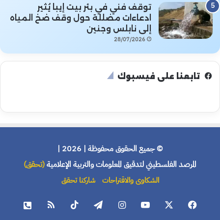
توقف فني في بئر بيت إيبا يُثير
ادعاءات مضللة حول وقف ضخ المياه
إلى نابلس وجنين
28/07/2026
تابعنا على فيسبوك
© جميع الحقوق محفوظة | 2026 |
المرصد الفلسطيني لتدقيق المعلومات والتربية الإعلامية
(تحقق)
الشكاوى والاقتراحات
شاركنا تحقق
فيسبوك
X
يوتيوب
انستقرام
تيلقرام
‫TikTok
ملخص
هاتف