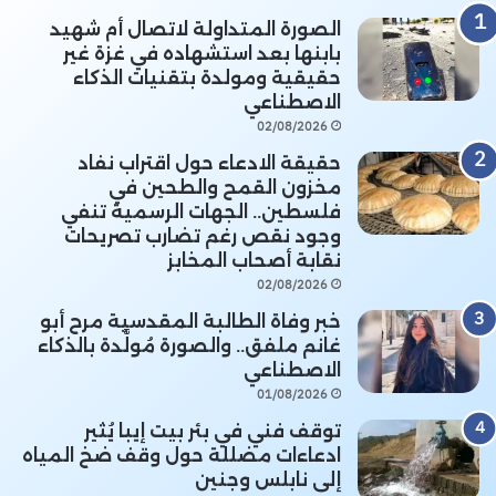
الصورة المتداولة لاتصال أم شهيد
بابنها بعد استشهاده في غزة غير
حقيقية ومولدة بتقنيات الذكاء
الاصطناعي
02/08/2026
حقيقة الادعاء حول اقتراب نفاد
مخزون القمح والطحين في
فلسطين.. الجهات الرسمية تنفي
وجود نقص رغم تضارب تصريحات
نقابة أصحاب المخابز
02/08/2026
خبر وفاة الطالبة المقدسية مرح أبو
غانم ملفق.. والصورة مُولَّدة بالذكاء
الاصطناعي
01/08/2026
توقف فني في بئر بيت إيبا يُثير
ادعاءات مضللة حول وقف ضخ المياه
إلى نابلس وجنين