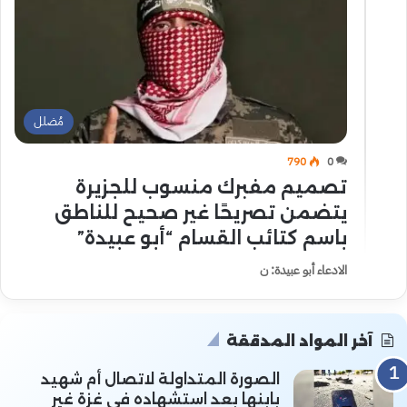
مُضلل
790
0
تصميم مفبرك منسوب للجزيرة
يتضمن تصريحًا غير صحيح للناطق
باسم كتائب القسام “أبو عبيدة”
الادعاء أبو عبيدة: ن
آخر المواد المدققة
الصورة المتداولة لاتصال أم شهيد
بابنها بعد استشهاده في غزة غير