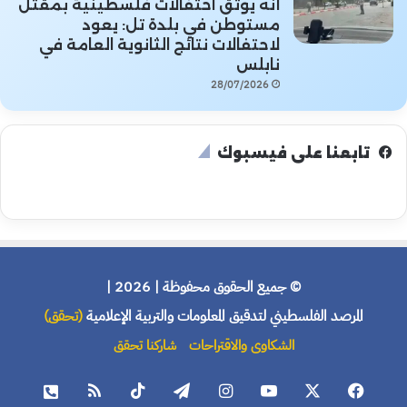
أنه يوثق احتفالات فلسطينية بمقتل
مستوطن في بلدة تل: يعود
لاحتفالات نتائج الثانوية العامة في
نابلس
28/07/2026
تابعنا على فيسبوك
© جميع الحقوق محفوظة | 2026 |
المرصد الفلسطيني لتدقيق المعلومات والتربية الإعلامية
(تحقق)
الشكاوى والاقتراحات
شاركنا تحقق
فيسبوك
X
يوتيوب
انستقرام
تيلقرام
‫TikTok
ملخص
هاتف