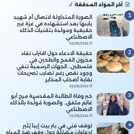
آخر المواد المدققة
الصورة المتداولة لاتصال أم شهيد
بابنها بعد استشهاده في غزة غير
حقيقية ومولدة بتقنيات الذكاء
الاصطناعي
02/08/2026
حقيقة الادعاء حول اقتراب نفاد
مخزون القمح والطحين في
فلسطين.. الجهات الرسمية تنفي
وجود نقص رغم تضارب تصريحات
نقابة أصحاب المخابز
02/08/2026
خبر وفاة الطالبة المقدسية مرح أبو
غانم ملفق.. والصورة مُولَّدة بالذكاء
الاصطناعي
01/08/2026
توقف فني في بئر بيت إيبا يُثير
ادعاءات مضللة حول وقف ضخ المياه