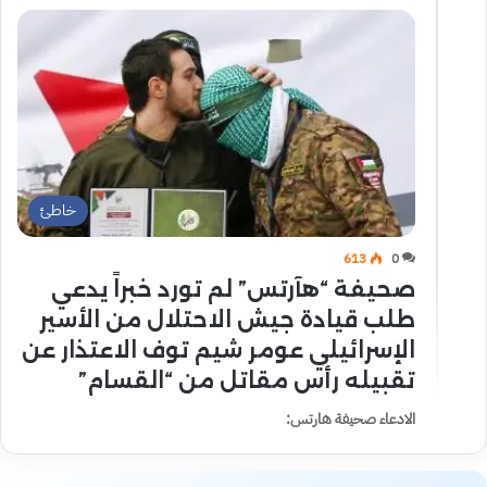
خاطئ
613
0
صحيفة “هآرتس” لم تورد خبراً يدعي
طلب قيادة جيش الاحتلال من الأسير
الإسرائيلي عومر شيم توف الاعتذار عن
تقبيله رأس مقاتل من “القسام”
الادعاء صحيفة هارتس: