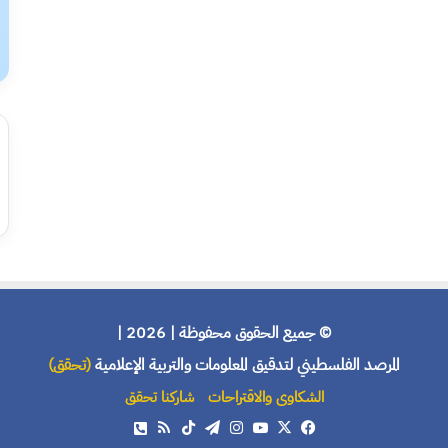
© جميع الحقوق محفوظة | 2026 |
المرصد الفلسطيني لتدقيق المعلومات والتربية الإعلامية
(تحقق)
الشكاوى والاقتراحات
شاركنا تحقق
X
فيسبوك
يوتيوب
انستقرام
تيلقرام
‫TikTok
ملخص
هاتف