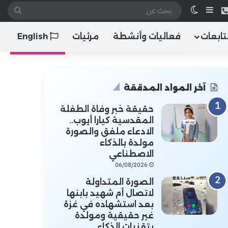
 الموقع RSS
هاتف
إضافة عمود جانبي
الوضع المظلم
بحث
عن
تابعات
فعاليات وأنشطة
مرئيات
English
آخر المواد المدققة
حقيقة خبر وفاة الطفلة
المقدسية كيارا أيوب..
الادعاء ملفق والصورة
مولدة بالذكاء
الاصطناعي
06/08/2026
الصورة المتداولة
لاتصال أم شهيد بابنها
بعد استشهاده في غزة
غير حقيقية ومولدة
بتقنيات الذكاء