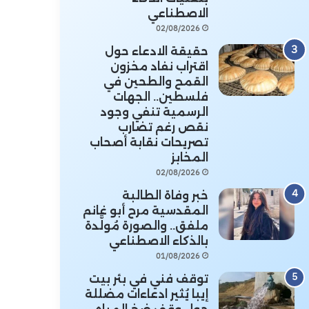
الاصطناعي
02/08/2026
حقيقة الادعاء حول
اقتراب نفاد مخزون
القمح والطحين في
فلسطين.. الجهات
الرسمية تنفي وجود
نقص رغم تضارب
تصريحات نقابة أصحاب
المخابز
02/08/2026
خبر وفاة الطالبة
المقدسية مرح أبو غانم
ملفق.. والصورة مُولَّدة
بالذكاء الاصطناعي
01/08/2026
توقف فني في بئر بيت
إيبا يُثير ادعاءات مضللة