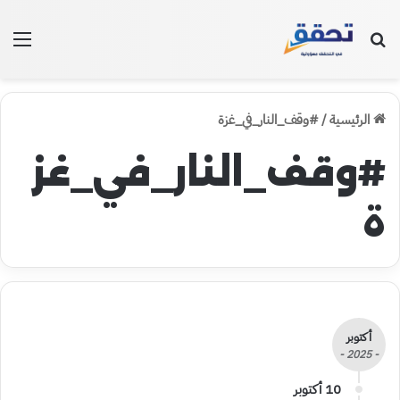
بحث عن
الق
الرئيسية
/
#وقف_النار_في_غزة
#وقف_النار_في_غز
ة
أكتوبر
- 2025 -
10 أكتوبر