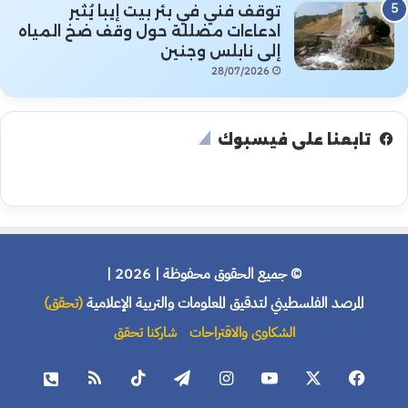
توقف فني في بئر بيت إيبا يُثير
ادعاءات مضللة حول وقف ضخ المياه
إلى نابلس وجنين
28/07/2026
تابعنا على فيسبوك
© جميع الحقوق محفوظة | 2026 |
المرصد الفلسطيني لتدقيق المعلومات والتربية الإعلامية
(تحقق)
الشكاوى والاقتراحات
شاركنا تحقق
فيسبوك
X
يوتيوب
انستقرام
تيلقرام
‫TikTok
ملخص
هاتف