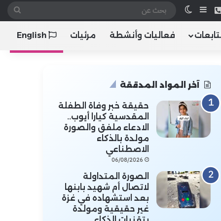
 الموقع RSS
هاتف
إضافة عمود جانبي
الوضع المظلم
بحث
عن
تابعات
فعاليات وأنشطة
مرئيات
English
آخر المواد المدققة
حقيقة خبر وفاة الطفلة
المقدسية كيارا أيوب..
الادعاء ملفق والصورة
مولدة بالذكاء
الاصطناعي
06/08/2026
الصورة المتداولة
لاتصال أم شهيد بابنها
بعد استشهاده في غزة
غير حقيقية ومولدة
بتقنيات الذكاء