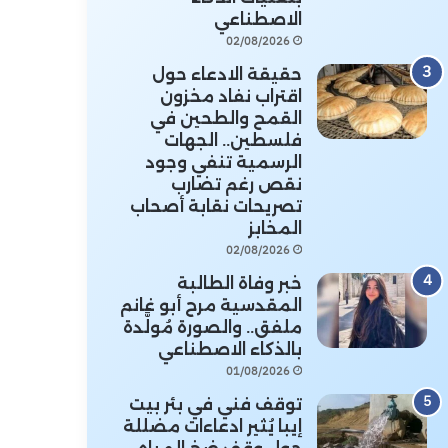
الاصطناعي
02/08/2026
حقيقة الادعاء حول
اقتراب نفاد مخزون
القمح والطحين في
فلسطين.. الجهات
الرسمية تنفي وجود
نقص رغم تضارب
تصريحات نقابة أصحاب
المخابز
02/08/2026
خبر وفاة الطالبة
المقدسية مرح أبو غانم
ملفق.. والصورة مُولَّدة
بالذكاء الاصطناعي
01/08/2026
توقف فني في بئر بيت
إيبا يُثير ادعاءات مضللة