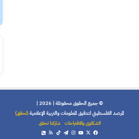
© جميع الحقوق محفوظة | 2026 |
المرصد الفلسطيني لتدقيق المعلومات والتربية الإعلامية
(تحقق)
الشكاوى والاقتراحات
شاركنا تحقق
X
فيسبوك
يوتيوب
انستقرام
تيلقرام
‫TikTok
ملخص
هاتف