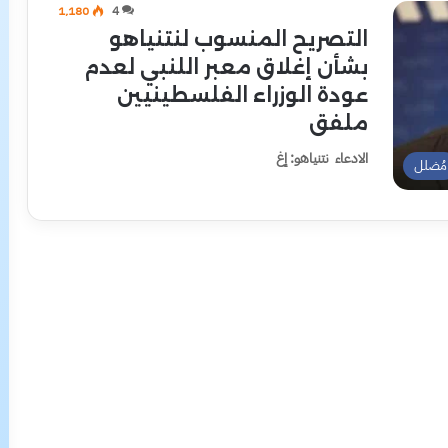
1٬180
4
التصريح المنسوب لنتنياهو
بشأن إغلاق معبر اللنبي لعدم
عودة الوزراء الفلسطينيين
ملفق
الادعاء نتنياهو: إغ
مُضلل