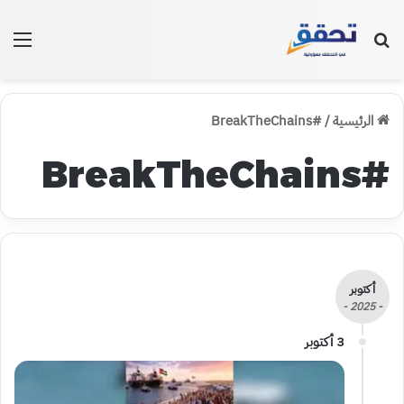
بحث عن
الق
الرئيسية
/
#BreakTheChains
#BreakTheChains
أكتوبر
- 2025 -
3 أكتوبر