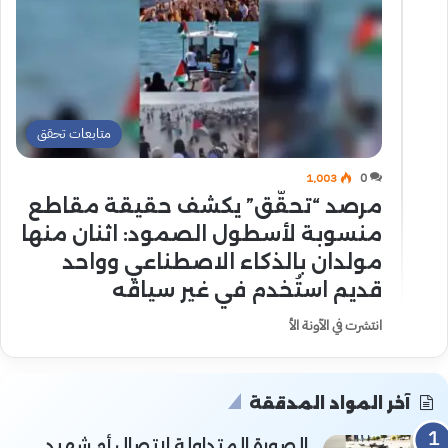
متابعات تحقق
1٬003
0
مرصد “تحقّق” يكشف حقيقة مقاطع
منسوبة لأسطول الصمود: اثنان منها
مولدان بالذكاء الاصطناعي وواحد
قديم استُخدم في غير سياقه
انتشرت في الآونة الأ
آخر المواد المدققة
الصورة المتداولة لاتصال أم شهيد