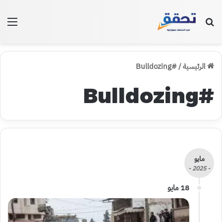
بحث عن
الق
الرئيسية
/
#Bulldozing
#Bulldozing
مايو
- 2025 -
18 مايو