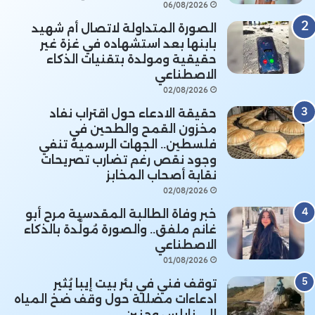
06/08/2026
الصورة المتداولة لاتصال أم شهيد
بابنها بعد استشهاده في غزة غير
حقيقية ومولدة بتقنيات الذكاء
الاصطناعي
02/08/2026
حقيقة الادعاء حول اقتراب نفاد
مخزون القمح والطحين في
فلسطين.. الجهات الرسمية تنفي
وجود نقص رغم تضارب تصريحات
نقابة أصحاب المخابز
02/08/2026
خبر وفاة الطالبة المقدسية مرح أبو
غانم ملفق.. والصورة مُولَّدة بالذكاء
الاصطناعي
01/08/2026
توقف فني في بئر بيت إيبا يُثير
ادعاءات مضللة حول وقف ضخ المياه
إلى نابلس وجنين