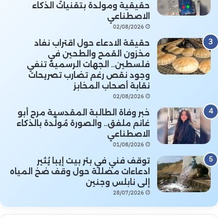
حقيقية ومولدة بتقنيات الذكاء
الاصطناعي
02/08/2026
حقيقة الادعاء حول اقتراب نفاد
مخزون القمح والطحين في
فلسطين.. الجهات الرسمية تنفي
وجود نقص رغم تضارب تصريحات
نقابة أصحاب المخابز
02/08/2026
خبر وفاة الطالبة المقدسية مرح أبو
غانم ملفق.. والصورة مُولَّدة بالذكاء
الاصطناعي
01/08/2026
توقف فني في بئر بيت إيبا يُثير
ادعاءات مضللة حول وقف ضخ المياه
إلى نابلس وجنين
28/07/2026