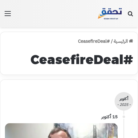
بحث عن
الق
الرئيسية
/
#CeasefireDeal
#CeasefireDeal
أكتوبر
- 2025 -
15 أكتوبر