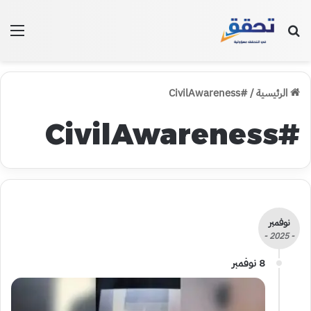
بحث عن
الق
الرئيسية
/
#CivilAwareness
#CivilAwareness
نوفمبر
- 2025 -
8 نوفمبر