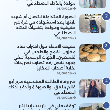
مولدة بالذكاء الاصطناعي
06/08/2026
الصورة المتداولة لاتصال أم شهيد
بابنها بعد استشهاده في غزة غير
حقيقية ومولدة بتقنيات الذكاء
الاصطناعي
02/08/2026
حقيقة الادعاء حول اقتراب نفاد
مخزون القمح والطحين في
فلسطين.. الجهات الرسمية تنفي
وجود نقص رغم تضارب تصريحات
نقابة أصحاب المخابز
02/08/2026
خبر وفاة الطالبة المقدسية مرح أبو
غانم ملفق.. والصورة مُولَّدة بالذكاء
الاصطناعي
01/08/2026
توقف فني في بئر بيت إيبا يُثير