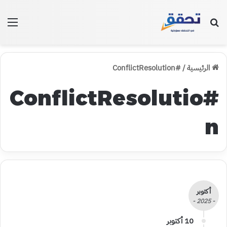
بحث عن
الق
الرئيسية
/
#ConflictResolution
#ConflictResolutio
n
أكتوبر
- 2025 -
10 أكتوبر