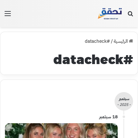
بحث عن
الق
الرئيسية
/
#datacheck
#datacheck
سبتمبر
- 2025 -
18 سبتمبر