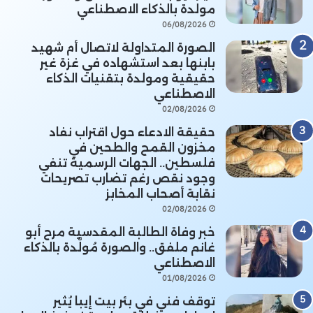
مولدة بالذكاء الاصطناعي
06/08/2026
الصورة المتداولة لاتصال أم شهيد
بابنها بعد استشهاده في غزة غير
حقيقية ومولدة بتقنيات الذكاء
الاصطناعي
02/08/2026
حقيقة الادعاء حول اقتراب نفاد
مخزون القمح والطحين في
فلسطين.. الجهات الرسمية تنفي
وجود نقص رغم تضارب تصريحات
نقابة أصحاب المخابز
02/08/2026
خبر وفاة الطالبة المقدسية مرح أبو
غانم ملفق.. والصورة مُولَّدة بالذكاء
الاصطناعي
01/08/2026
توقف فني في بئر بيت إيبا يُثير