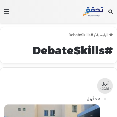
بحث عن
الق
الرئيسية
/
#DebateSkills
#DebateSkills
أبريل
- 2025 -
29 أبريل