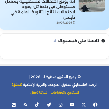
أنه يوثق احتفالات فلسطينية بمقتل
مستوطن في بلدة تل: يعود
لاحتفالات نتائج الثانوية العامة في
نابلس
28/07/2026
تابعنا على فيسبوك
© جميع الحقوق محفوظة | 2026 |
المرصد الفلسطيني لتدقيق المعلومات والتربية الإعلامية
(تحقق)
الشكاوى والاقتراحات
شاركنا تحقق
فيسبوك
X
يوتيوب
انستقرام
تيلقرام
‫TikTok
ملخص
هاتف