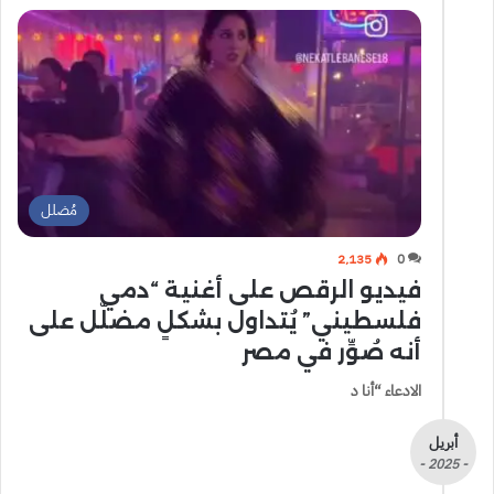
مُضلل
2٬135
0
فيديو الرقص على أغنية “دمي
فلسطيني” يُتداول بشكلٍ مضلّل على
أنه صُوِّر في مصر
الادعاء “أنا د
أبريل
- 2025 -