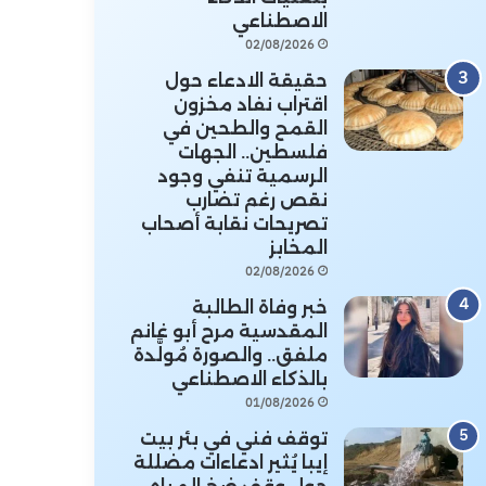
الاصطناعي
02/08/2026
حقيقة الادعاء حول
اقتراب نفاد مخزون
القمح والطحين في
فلسطين.. الجهات
الرسمية تنفي وجود
نقص رغم تضارب
تصريحات نقابة أصحاب
المخابز
02/08/2026
خبر وفاة الطالبة
المقدسية مرح أبو غانم
ملفق.. والصورة مُولَّدة
بالذكاء الاصطناعي
01/08/2026
توقف فني في بئر بيت
إيبا يُثير ادعاءات مضللة