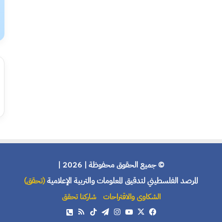
© جميع الحقوق محفوظة | 2026 |
المرصد الفلسطيني لتدقيق المعلومات والتربية الإعلامية
(تحقق)
الشكاوى والاقتراحات
شاركنا تحقق
X
فيسبوك
يوتيوب
انستقرام
تيلقرام
‫TikTok
ملخص
هاتف