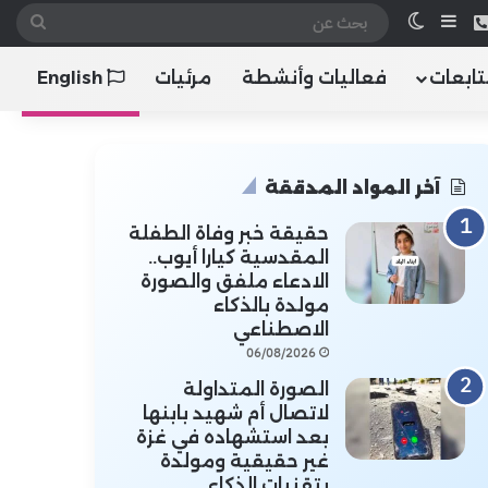
 الموقع RSS
هاتف
إضافة عمود جانبي
الوضع المظلم
بحث
عن
تابعات
فعاليات وأنشطة
مرئيات
English
آخر المواد المدققة
حقيقة خبر وفاة الطفلة
المقدسية كيارا أيوب..
الادعاء ملفق والصورة
مولدة بالذكاء
الاصطناعي
06/08/2026
الصورة المتداولة
لاتصال أم شهيد بابنها
بعد استشهاده في غزة
غير حقيقية ومولدة
بتقنيات الذكاء