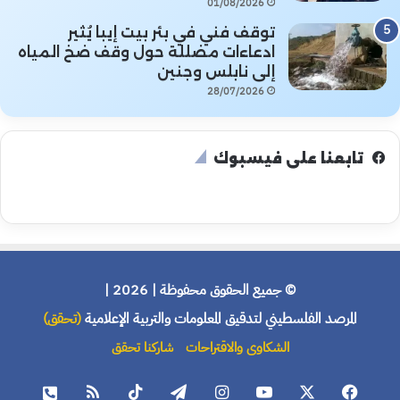
01/08/2026
توقف فني في بئر بيت إيبا يُثير
ادعاءات مضللة حول وقف ضخ المياه
إلى نابلس وجنين
28/07/2026
تابعنا على فيسبوك
© جميع الحقوق محفوظة | 2026 |
المرصد الفلسطيني لتدقيق المعلومات والتربية الإعلامية
(تحقق)
الشكاوى والاقتراحات
شاركنا تحقق
فيسبوك
X
يوتيوب
انستقرام
تيلقرام
‫TikTok
ملخص
هاتف