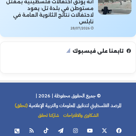
أنه يوثق احتفالات فلسطينية بمقتل
مستوطن في بلدة تل: يعود
لاحتفالات نتائج الثانوية العامة في
نابلس
28/07/2026
تابعنا على فيسبوك
© جميع الحقوق محفوظة | 2026 |
المرصد الفلسطيني لتدقيق المعلومات والتربية الإعلامية
(تحقق)
الشكاوى والاقتراحات
شاركنا تحقق
فيسبوك
X
يوتيوب
انستقرام
تيلقرام
‫TikTok
ملخص
هاتف