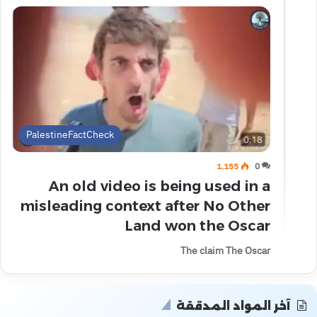
PalestineFactCheck
1٬155
0
An old video is being used in a
misleading context after No Other
Land won the Oscar
The claim The Oscar
آخر المواد المدققة