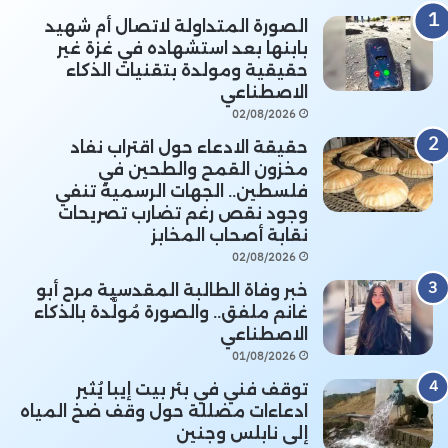
الصورة المتداولة لاتصال أم شهيد
بابنها بعد استشهاده في غزة غير
حقيقية ومولدة بتقنيات الذكاء
الاصطناعي
02/08/2026
حقيقة الادعاء حول اقتراب نفاد
مخزون القمح والطحين في
فلسطين.. الجهات الرسمية تنفي
وجود نقص رغم تضارب تصريحات
نقابة أصحاب المخابز
02/08/2026
خبر وفاة الطالبة المقدسية مرح أبو
غانم ملفق.. والصورة مُولَّدة بالذكاء
الاصطناعي
01/08/2026
توقف فني في بئر بيت إيبا يُثير
ادعاءات مضللة حول وقف ضخ المياه
إلى نابلس وجنين