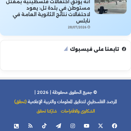
أنه يوثق احتفالات فلسطينية بمقتل
مستوطن في بلدة تل: يعود
لاحتفالات نتائج الثانوية العامة في
نابلس
28/07/2026
تابعنا على فيسبوك
© جميع الحقوق محفوظة | 2026 |
المرصد الفلسطيني لتدقيق المعلومات والتربية الإعلامية
(تحقق)
الشكاوى والاقتراحات
شاركنا تحقق
فيسبوك
X
يوتيوب
انستقرام
تيلقرام
‫TikTok
ملخص
هاتف