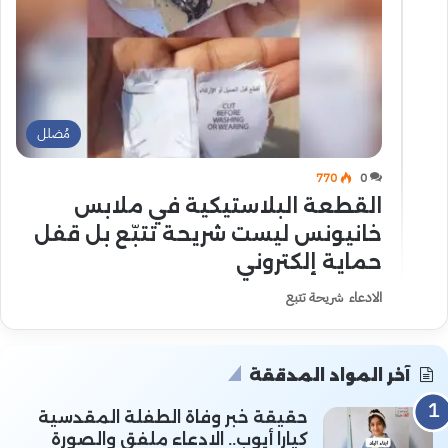
مُضلل
770
0
القطعة البلاستيكية في ملابس
خانيونس ليست شريحة تتبّع بل قفل
حماية إلكتروني
الادعاء شريحة تتبع
آخر المواد المدققة
حقيقة خبر وفاة الطفلة المقدسية
كيارا أيوب.. الادعاء ملفق والصورة