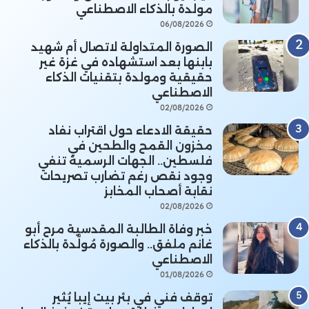
مولدة بالذكاء الاصطناعي
06/08/2026
الصورة المتداولة لاتصال أم شهيد
بابنها بعد استشهاده في غزة غير
حقيقية ومولدة بتقنيات الذكاء
الاصطناعي
02/08/2026
حقيقة الادعاء حول اقتراب نفاد
مخزون القمح والطحين في
فلسطين.. الجهات الرسمية تنفي
وجود نقص رغم تضارب تصريحات
نقابة أصحاب المخابز
02/08/2026
خبر وفاة الطالبة المقدسية مرح أبو
غانم ملفق.. والصورة مُولَّدة بالذكاء
الاصطناعي
01/08/2026
توقف فني في بئر بيت إيبا يُثير