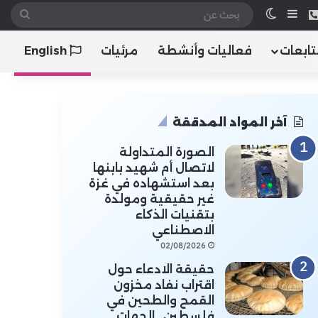
 الموقع RSS
هاتف
إضافة عمود جانبي
الوضع المظلم
بحث
عن
تابعات
فعاليات وأنشطة
مرئيات
English
آخر المواد المدققة
الصورة المتداولة
لاتصال أم شهيد بابنها
بعد استشهاده في غزة
غير حقيقية ومولدة
بتقنيات الذكاء
الاصطناعي
02/08/2026
حقيقة الادعاء حول
اقتراب نفاد مخزون
القمح والطحين في
فلسطين.. الجهات