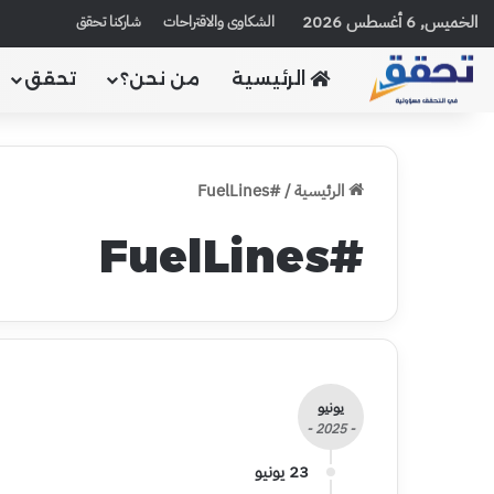
الخميس, 6 أغسطس 2026
الشكاوى والاقتراحات
شاركنا تحقق
الرئيسية
من نحن؟
تحقق
الرئيسية
/
#FuelLines
#FuelLines
يونيو
- 2025 -
23 يونيو