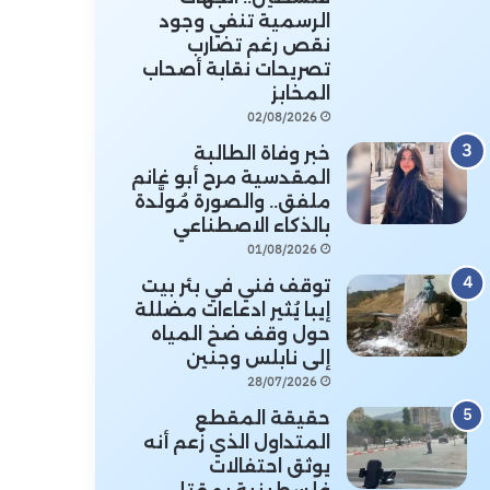
الرسمية تنفي وجود
نقص رغم تضارب
تصريحات نقابة أصحاب
المخابز
02/08/2026
خبر وفاة الطالبة
المقدسية مرح أبو غانم
ملفق.. والصورة مُولَّدة
بالذكاء الاصطناعي
01/08/2026
توقف فني في بئر بيت
إيبا يُثير ادعاءات مضللة
حول وقف ضخ المياه
إلى نابلس وجنين
28/07/2026
حقيقة المقطع
المتداول الذي زُعم أنه
يوثق احتفالات