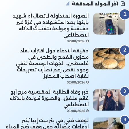
آخر المواد المدققة
الصورة المتداولة لاتصال أم شهيد
بابنها بعد استشهاده في غزة غير
حقيقية ومولدة بتقنيات الذكاء
الاصطناعي
02/08/2026
حقيقة الادعاء حول اقتراب نفاد
مخزون القمح والطحين في
فلسطين.. الجهات الرسمية تنفي
وجود نقص رغم تضارب تصريحات
نقابة أصحاب المخابز
02/08/2026
خبر وفاة الطالبة المقدسية مرح أبو
غانم ملفق.. والصورة مُولَّدة بالذكاء
الاصطناعي
01/08/2026
توقف فني في بئر بيت إيبا يُثير
ادعاءات مضللة حول وقف ضخ المياه