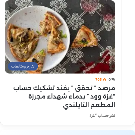
تقارير ومتابعات
705
0
مرصد ” تحقق ” يفند تشكيك حساب
“غزة وود ” بدماء شهداء مجرزة
المطعم التايلندي
نشر حساب “غزة