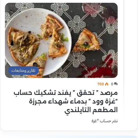
تقارير ومتابعات
703
0
مرصد ” تحقق ” يفند تشكيك حساب
“غزة وود ” بدماء شهداء مجرزة
المطعم التايلندي
نشر حساب “غزة