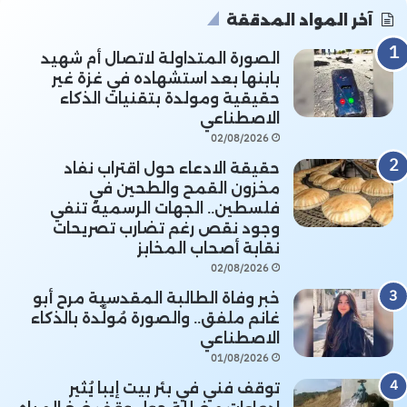
آخر المواد المدققة
الصورة المتداولة لاتصال أم شهيد
بابنها بعد استشهاده في غزة غير
حقيقية ومولدة بتقنيات الذكاء
الاصطناعي
02/08/2026
حقيقة الادعاء حول اقتراب نفاد
مخزون القمح والطحين في
فلسطين.. الجهات الرسمية تنفي
وجود نقص رغم تضارب تصريحات
نقابة أصحاب المخابز
02/08/2026
خبر وفاة الطالبة المقدسية مرح أبو
غانم ملفق.. والصورة مُولَّدة بالذكاء
الاصطناعي
01/08/2026
توقف فني في بئر بيت إيبا يُثير