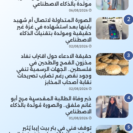
مولدة بالذكاء الاصطناعي
06/08/2026
الصورة المتداولة لاتصال أم شهيد
بابنها بعد استشهاده في غزة غير
حقيقية ومولدة بتقنيات الذكاء
الاصطناعي
02/08/2026
حقيقة الادعاء حول اقتراب نفاد
مخزون القمح والطحين في
فلسطين.. الجهات الرسمية تنفي
وجود نقص رغم تضارب تصريحات
نقابة أصحاب المخابز
02/08/2026
خبر وفاة الطالبة المقدسية مرح أبو
غانم ملفق.. والصورة مُولَّدة بالذكاء
الاصطناعي
01/08/2026
توقف فني في بئر بيت إيبا يُثير