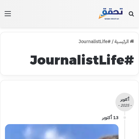
بحث عن
الق
الرئيسية
/
#JournalistLife
#JournalistLife
أكتوبر
- 2025 -
13 أكتوبر