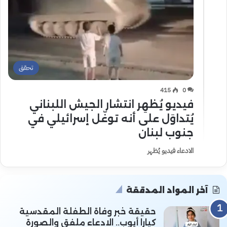
تحقق
415
0
فيديو يُظهِر انتشار الجيش اللبناني
يُتداوَل على أنه توغّل إسرائيلي في
جنوب لبنان
الادعاء فيديو يُظهر
آخر المواد المدققة
حقيقة خبر وفاة الطفلة المقدسية
كيارا أيوب.. الادعاء ملفق والصورة