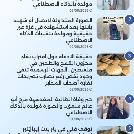
مولدة بالذكاء الاصطناعي
06/08/2026
الصورة المتداولة لاتصال أم شهيد
بابنها بعد استشهاده في غزة غير
حقيقية ومولدة بتقنيات الذكاء
الاصطناعي
02/08/2026
حقيقة الادعاء حول اقتراب نفاد
مخزون القمح والطحين في
فلسطين.. الجهات الرسمية تنفي
وجود نقص رغم تضارب تصريحات
نقابة أصحاب المخابز
02/08/2026
خبر وفاة الطالبة المقدسية مرح أبو
غانم ملفق.. والصورة مُولَّدة بالذكاء
الاصطناعي
01/08/2026
توقف فني في بئر بيت إيبا يُثير