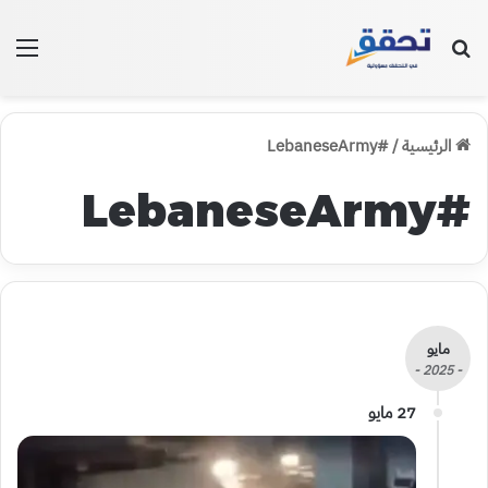
بحث عن
الق
الرئيسية
/
#LebaneseArmy
#LebaneseArmy
مايو
- 2025 -
27 مايو