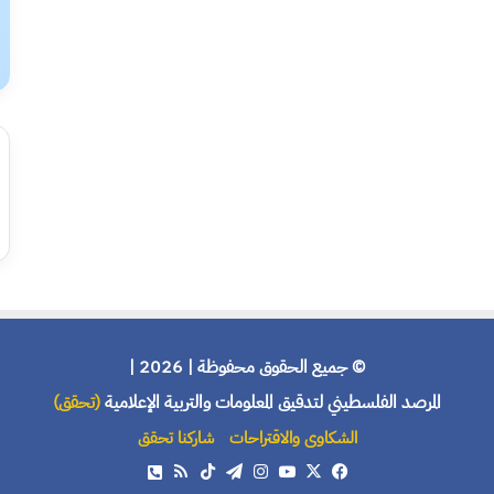
© جميع الحقوق محفوظة | 2026 |
المرصد الفلسطيني لتدقيق المعلومات والتربية الإعلامية
(تحقق)
الشكاوى والاقتراحات
شاركنا تحقق
X
فيسبوك
يوتيوب
انستقرام
تيلقرام
‫TikTok
ملخص
هاتف