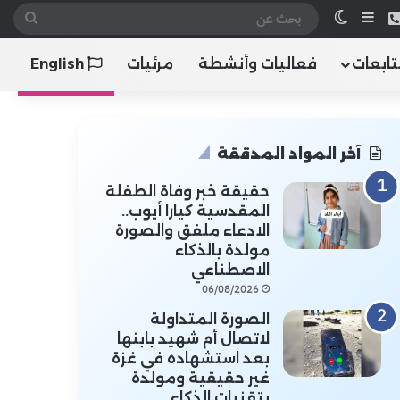
 الموقع RSS
هاتف
إضافة عمود جانبي
الوضع المظلم
بحث
عن
تابعات
فعاليات وأنشطة
مرئيات
English
آخر المواد المدققة
حقيقة خبر وفاة الطفلة
المقدسية كيارا أيوب..
الادعاء ملفق والصورة
مولدة بالذكاء
الاصطناعي
06/08/2026
الصورة المتداولة
لاتصال أم شهيد بابنها
بعد استشهاده في غزة
غير حقيقية ومولدة
بتقنيات الذكاء