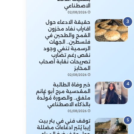
الاصطناعي
02/08/2026
حقيقة الادعاء حول
اقتراب نفاد مخزون
القمح والطحين في
فلسطين.. الجهات
الرسمية تنفي وجود
نقص رغم تضارب
تصريحات نقابة أصحاب
المخابز
02/08/2026
خبر وفاة الطالبة
المقدسية مرح أبو غانم
ملفق.. والصورة مُولَّدة
بالذكاء الاصطناعي
01/08/2026
توقف فني في بئر بيت
إيبا يُثير ادعاءات مضللة