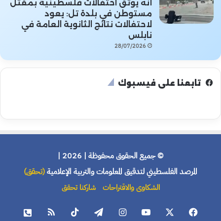
أنه يوثق احتفالات فلسطينية بمقتل
مستوطن في بلدة تل: يعود
لاحتفالات نتائج الثانوية العامة في
نابلس
28/07/2026
تابعنا على فيسبوك
© جميع الحقوق محفوظة | 2026 |
المرصد الفلسطيني لتدقيق المعلومات والتربية الإعلامية
(تحقق)
الشكاوى والاقتراحات
شاركنا تحقق
فيسبوك
X
يوتيوب
انستقرام
تيلقرام
‫TikTok
ملخص
هاتف