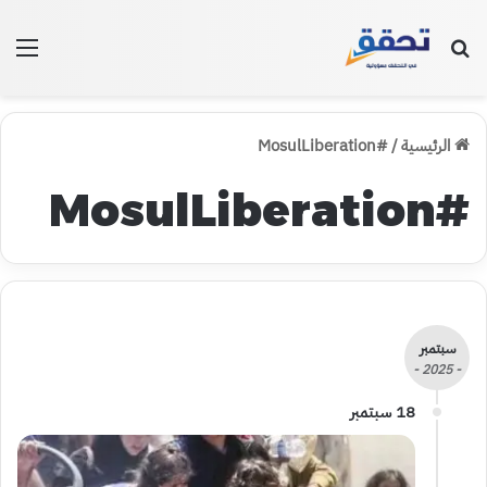
بحث عن
الق
الرئيسية
/
#MosulLiberation
#MosulLiberation
سبتمبر
- 2025 -
18 سبتمبر