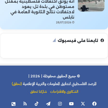
أنه يوثق احتفالات فلسطينية بمقتل
مستوطن في بلدة تل: يعود
لاحتفالات نتائج الثانوية العامة في
نابلس
28/07/2026
تابعنا على فيسبوك
© جميع الحقوق محفوظة | 2026 |
المرصد الفلسطيني لتدقيق المعلومات والتربية الإعلامية
(تحقق)
الشكاوى والاقتراحات
شاركنا تحقق
فيسبوك
X
يوتيوب
انستقرام
تيلقرام
‫TikTok
ملخص
هاتف