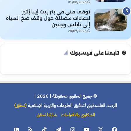
01/08/2026
توقف فني في بئر بيت إيبا يُثير
ادعاءات مضللة حول وقف ضخ المياه
إلى نابلس وجنين
28/07/2026
تابعنا على فيسبوك
© جميع الحقوق محفوظة | 2026 |
المرصد الفلسطيني لتدقيق المعلومات والتربية الإعلامية
(تحقق)
الشكاوى والاقتراحات
شاركنا تحقق
فيسبوك
X
يوتيوب
انستقرام
تيلقرام
‫TikTok
ملخص
هاتف