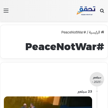
بحث عن
الق
الرئيسية
/
#PeaceNotWar
#PeaceNotWar
سبتمبر
- 2025 -
23 سبتمبر