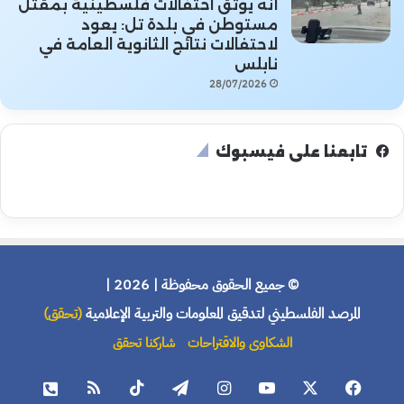
أنه يوثق احتفالات فلسطينية بمقتل
مستوطن في بلدة تل: يعود
لاحتفالات نتائج الثانوية العامة في
نابلس
28/07/2026
تابعنا على فيسبوك
© جميع الحقوق محفوظة | 2026 |
المرصد الفلسطيني لتدقيق المعلومات والتربية الإعلامية
(تحقق)
الشكاوى والاقتراحات
شاركنا تحقق
فيسبوك
X
يوتيوب
انستقرام
تيلقرام
‫TikTok
ملخص
هاتف