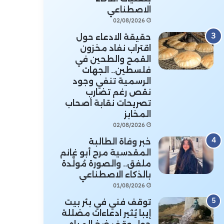
الاصطناعي
02/08/2026
حقيقة الادعاء حول
اقتراب نفاد مخزون
القمح والطحين في
فلسطين.. الجهات
الرسمية تنفي وجود
نقص رغم تضارب
تصريحات نقابة أصحاب
المخابز
02/08/2026
خبر وفاة الطالبة
المقدسية مرح أبو غانم
ملفق.. والصورة مُولَّدة
بالذكاء الاصطناعي
01/08/2026
توقف فني في بئر بيت
إيبا يُثير ادعاءات مضللة