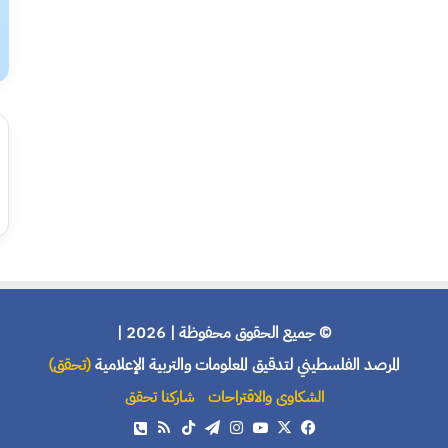
© جميع الحقوق محفوظة | 2026 |
المرصد الفلسطيني لتدقيق المعلومات والتربية الإعلامية
(تحقق)
الشكاوى والاقتراحات
شاركنا تحقق
X
فيسبوك
يوتيوب
انستقرام
تيلقرام
‫TikTok
ملخص
هاتف