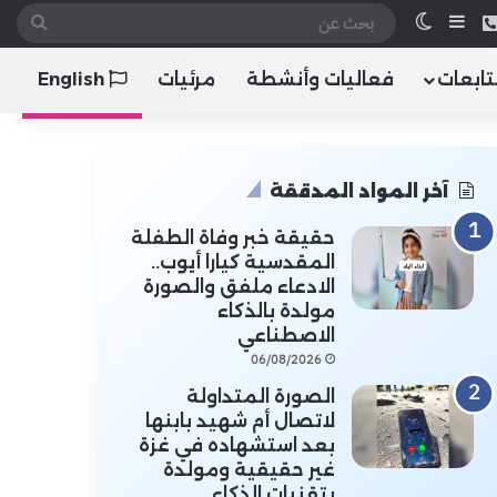
 الموقع RSS
هاتف
إضافة عمود جانبي
الوضع المظلم
بحث
عن
تابعات
فعاليات وأنشطة
مرئيات
English
آخر المواد المدققة
حقيقة خبر وفاة الطفلة
المقدسية كيارا أيوب..
الادعاء ملفق والصورة
مولدة بالذكاء
الاصطناعي
06/08/2026
الصورة المتداولة
لاتصال أم شهيد بابنها
بعد استشهاده في غزة
غير حقيقية ومولدة
بتقنيات الذكاء