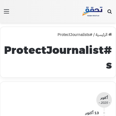
بحث عن
الق
الرئيسية
/
#ProtectJournalists
#ProtectJournalist
s
أكتوبر
- 2025 -
13 أكتوبر