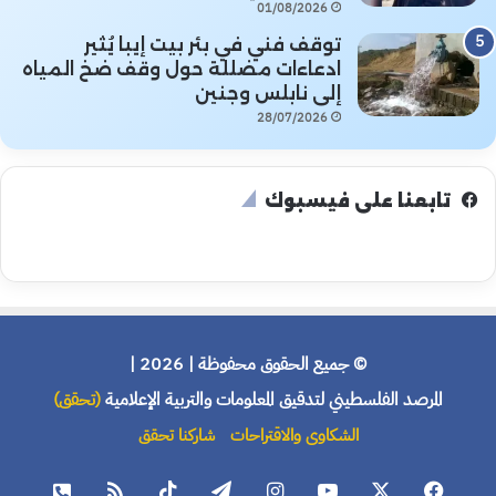
01/08/2026
توقف فني في بئر بيت إيبا يُثير
ادعاءات مضللة حول وقف ضخ المياه
إلى نابلس وجنين
28/07/2026
تابعنا على فيسبوك
© جميع الحقوق محفوظة | 2026 |
المرصد الفلسطيني لتدقيق المعلومات والتربية الإعلامية
(تحقق)
الشكاوى والاقتراحات
شاركنا تحقق
فيسبوك
X
يوتيوب
انستقرام
تيلقرام
‫TikTok
ملخص
هاتف