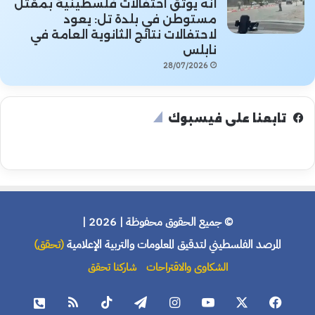
أنه يوثق احتفالات فلسطينية بمقتل
مستوطن في بلدة تل: يعود
لاحتفالات نتائج الثانوية العامة في
نابلس
28/07/2026
تابعنا على فيسبوك
© جميع الحقوق محفوظة | 2026 |
المرصد الفلسطيني لتدقيق المعلومات والتربية الإعلامية
(تحقق)
الشكاوى والاقتراحات
شاركنا تحقق
فيسبوك
X
يوتيوب
انستقرام
تيلقرام
‫TikTok
ملخص
هاتف