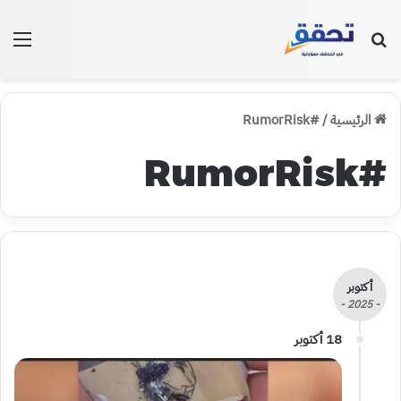
بحث عن
الق
الرئيسية
/
#RumorRisk
#RumorRisk
أكتوبر
- 2025 -
18 أكتوبر