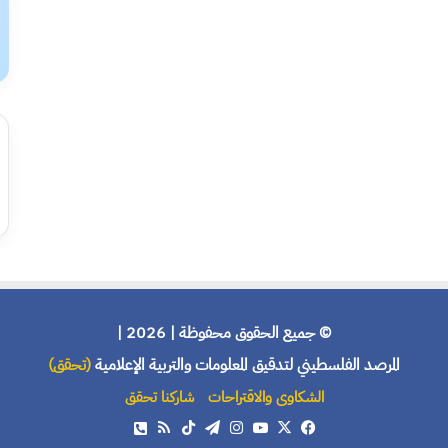
© جميع الحقوق محفوظة | 2026 |
المرصد الفلسطيني لتدقيق المعلومات والتربية الإعلامية
(تحقق)
الشكاوى والاقتراحات
شاركنا تحقق
X
فيسبوك
يوتيوب
انستقرام
تيلقرام
‫TikTok
ملخص
هاتف