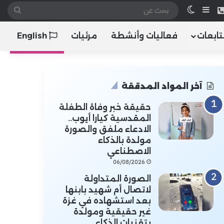
 الموقع RSS
هاتف
إضافة عمود جانبي
الوضع المظلم
بحث
عن
تابعات
فعاليات وأنشطة
مرئيات
English
آخر المواد المدققة
حقيقة خبر وفاة الطفلة
المقدسية كيارا أيوب..
الادعاء ملفق والصورة
مولدة بالذكاء
الاصطناعي
06/08/2026
الصورة المتداولة
لاتصال أم شهيد بابنها
بعد استشهاده في غزة
غير حقيقية ومولدة
بتقنيات الذكاء