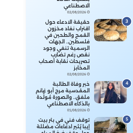
الاصطناعي
02/08/2026
حقيقة الادعاء حول
اقتراب نفاد مخزون
القمح والطحين في
فلسطين.. الجهات
الرسمية تنفي وجود
نقص رغم تضارب
تصريحات نقابة أصحاب
المخابز
02/08/2026
خبر وفاة الطالبة
المقدسية مرح أبو غانم
ملفق.. والصورة مُولَّدة
بالذكاء الاصطناعي
01/08/2026
توقف فني في بئر بيت
إيبا يُثير ادعاءات مضللة