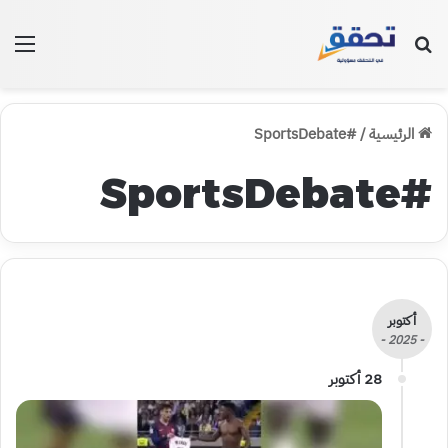
بحث عن
الق
الرئيسية
/
#SportsDebate
#SportsDebate
أكتوبر
- 2025 -
28 أكتوبر