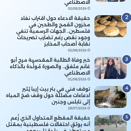
الاصطناعي
02/08/2026
حقيقة الادعاء حول اقتراب نفاد
مخزون القمح والطحين في
فلسطين.. الجهات الرسمية تنفي
وجود نقص رغم تضارب تصريحات
نقابة أصحاب المخابز
02/08/2026
خبر وفاة الطالبة المقدسية مرح أبو
غانم ملفق.. والصورة مُولَّدة بالذكاء
الاصطناعي
01/08/2026
توقف فني في بئر بيت إيبا يُثير
ادعاءات مضللة حول وقف ضخ المياه
إلى نابلس وجنين
28/07/2026
حقيقة المقطع المتداول الذي زُعم
أنه يوثق احتفالات فلسطينية بمقتل
مستوطن في بلدة تل: يعود