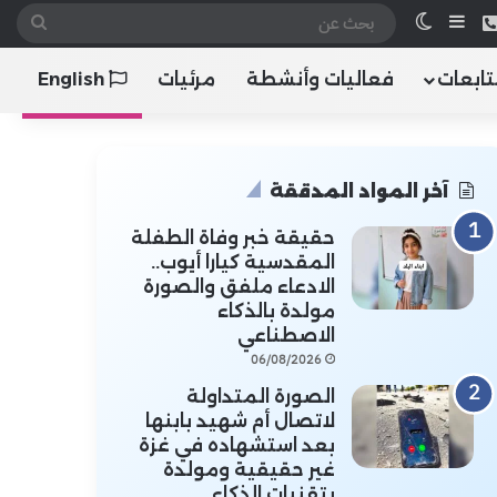
 الموقع RSS
هاتف
إضافة عمود جانبي
الوضع المظلم
بحث
عن
تابعات
فعاليات وأنشطة
مرئيات
English
آخر المواد المدققة
حقيقة خبر وفاة الطفلة
المقدسية كيارا أيوب..
الادعاء ملفق والصورة
مولدة بالذكاء
الاصطناعي
06/08/2026
الصورة المتداولة
لاتصال أم شهيد بابنها
بعد استشهاده في غزة
غير حقيقية ومولدة
بتقنيات الذكاء