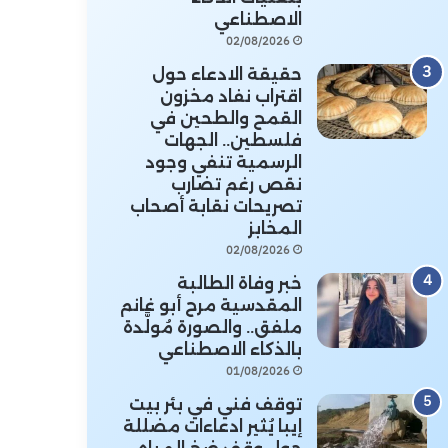
الاصطناعي
02/08/2026
حقيقة الادعاء حول
اقتراب نفاد مخزون
القمح والطحين في
فلسطين.. الجهات
الرسمية تنفي وجود
نقص رغم تضارب
تصريحات نقابة أصحاب
المخابز
02/08/2026
خبر وفاة الطالبة
المقدسية مرح أبو غانم
ملفق.. والصورة مُولَّدة
بالذكاء الاصطناعي
01/08/2026
توقف فني في بئر بيت
إيبا يُثير ادعاءات مضللة