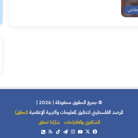
طناعي
© جميع الحقوق محفوظة | 2026 |
المرصد الفلسطيني لتدقيق المعلومات والتربية الإعلامية
(تحقق)
الشكاوى والاقتراحات
شاركنا تحقق
X
فيسبوك
يوتيوب
انستقرام
تيلقرام
‫TikTok
ملخص
هاتف