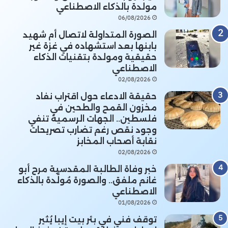
مولدة بالذكاء الاصطناعي
06/08/2026
الصورة المتداولة لاتصال أم شهيد
بابنها بعد استشهاده في غزة غير
حقيقية ومولدة بتقنيات الذكاء
الاصطناعي
02/08/2026
حقيقة الادعاء حول اقتراب نفاد
مخزون القمح والطحين في
فلسطين.. الجهات الرسمية تنفي
وجود نقص رغم تضارب تصريحات
نقابة أصحاب المخابز
02/08/2026
خبر وفاة الطالبة المقدسية مرح أبو
غانم ملفق.. والصورة مُولَّدة بالذكاء
الاصطناعي
01/08/2026
توقف فني في بئر بيت إيبا يُثير