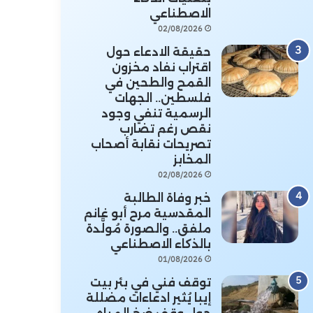
الاصطناعي
02/08/2026
حقيقة الادعاء حول
اقتراب نفاد مخزون
القمح والطحين في
فلسطين.. الجهات
الرسمية تنفي وجود
نقص رغم تضارب
تصريحات نقابة أصحاب
المخابز
02/08/2026
خبر وفاة الطالبة
المقدسية مرح أبو غانم
ملفق.. والصورة مُولَّدة
بالذكاء الاصطناعي
01/08/2026
توقف فني في بئر بيت
إيبا يُثير ادعاءات مضللة