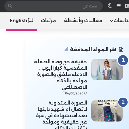
 الموقع RSS
هاتف
إضافة عمود جانبي
الوضع المظلم
بحث
عن
تابعات
فعاليات وأنشطة
مرئيات
English
آخر المواد المدققة
حقيقة خبر وفاة الطفلة
المقدسية كيارا أيوب..
الادعاء ملفق والصورة
مولدة بالذكاء
الاصطناعي
06/08/2026
الصورة المتداولة
لاتصال أم شهيد بابنها
بعد استشهاده في غزة
غير حقيقية ومولدة
بتقنيات الذكاء