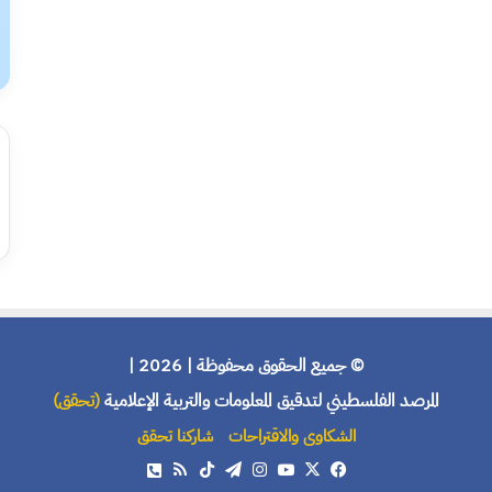
© جميع الحقوق محفوظة | 2026 |
المرصد الفلسطيني لتدقيق المعلومات والتربية الإعلامية
(تحقق)
الشكاوى والاقتراحات
شاركنا تحقق
X
فيسبوك
يوتيوب
انستقرام
تيلقرام
‫TikTok
ملخص
هاتف