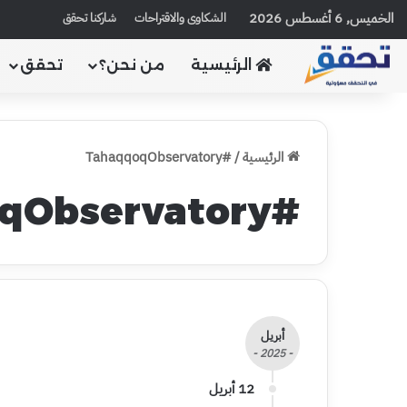
الخميس, 6 أغسطس 2026
الشكاوى والاقتراحات
شاركنا تحقق
الرئيسية
من نحن؟
تحقق
الرئيسية
/
#TahaqqoqObservatory
#TahaqqoqObservatory
أبريل
- 2025 -
12 أبريل