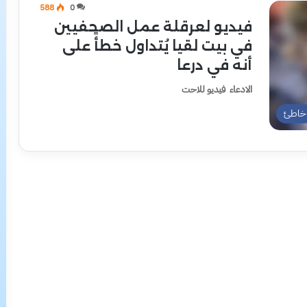
588
0
فيديو لعرقلة عمل الصحفيين
في بيت لقيا يُتداول خطأً على
أنه في درعا
الادعاء فيديو للاحت
خاطئ