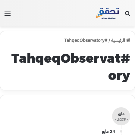
بحث عن
الق
الرئيسية
/
#TahqeqObservatory
#TahqeqObservat
ory
مايو
- 2025 -
24 مايو