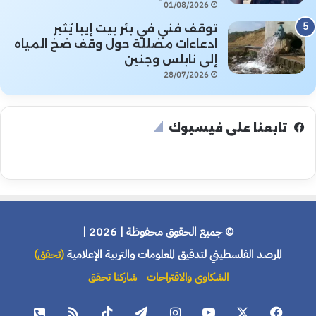
01/08/2026
توقف فني في بئر بيت إيبا يُثير
ادعاءات مضللة حول وقف ضخ المياه
إلى نابلس وجنين
28/07/2026
تابعنا على فيسبوك
© جميع الحقوق محفوظة | 2026 |
المرصد الفلسطيني لتدقيق المعلومات والتربية الإعلامية
(تحقق)
الشكاوى والاقتراحات
شاركنا تحقق
فيسبوك
X
يوتيوب
انستقرام
تيلقرام
‫TikTok
ملخص
هاتف